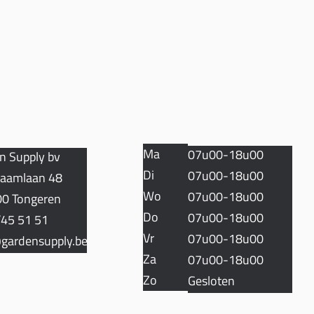
TACT
OPENINGSUREN
Ma
07u00-18u00
n Supply bv
Di
07u00-18u00
aamlaan 48
Wo
07u00-18u00
0 Tongeren
Do
07u00-18u00
45 51 51
Vr
07u00-18u00
gardensupply.be
Za
07u00-18u00
Zo
Gesloten