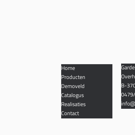
SITEMAP
CON
Garde
Home
Overh
Producten
B-370
Demoveld
0479/
Catalogus
info@
Realisaties
Contact