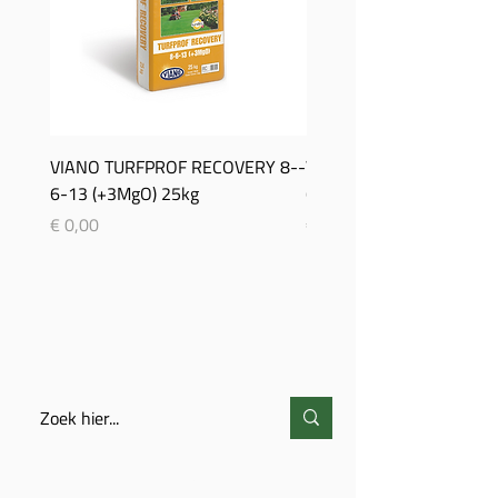
VIANO TURFPROF RECOVERY 8-­
Viano TurfProf Autumn 5
6-­13 (+3MgO) 25kg
(+3MgO) 25Kg
Prijs
Prijs
€ 0,00
€ 0,00
ZOEKEN
CONTACT