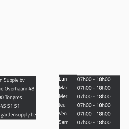
TACT
HEURES D
'OUVERTURE
Lun
07h00 - 18h00
n Supply bv
Mar
07h00 - 18h00
e Overhaam 48
Mer
07h00 - 18h00
0 Tongres
Jeu
07h00 - 18h00
45 51 51
Ven
07h00 - 18h00
gardensupply.be
Sam
07h00 - 18h00