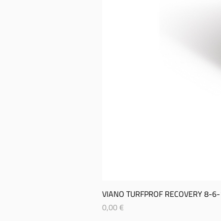
VIANO TURFPROF RECOVERY 8-­6-­
Prix
0,00 €