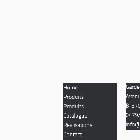
SITEMAP
CON
Garde
Home
Avenu
Produits
B-370
Produits
0479/
Catalogue
info@
Réalisations
Contact