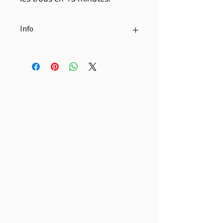
Info
Tiemix Quickbeton
Sac de 25 kg
Béton à séchage rapide