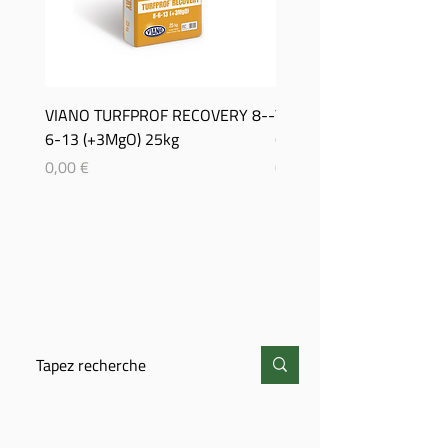
VIANO TURFPROF RECOVERY 8-­
Viano TurfProf Autumn 5
6-­13 (+3MgO) 25kg
(+3MgO) 25Kg
Prix
Prix
0,00 €
0,00 €
CHERCHER
CONTACT