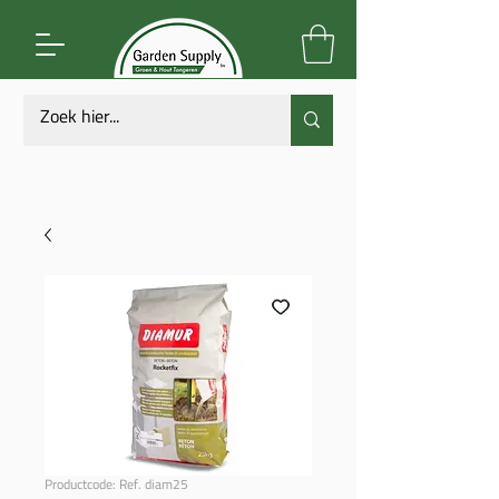
Productcode: Ref. diam25