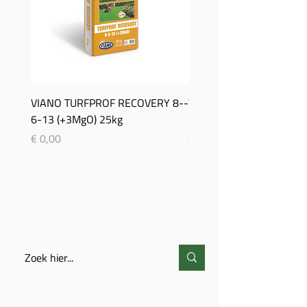
VIANO TURFPROF RECOVERY 8-­
Viano TurfProf Autumn 5
6-­13 (+3MgO) 25kg
(+3MgO) 25Kg
Prijs
Prijs
€ 0,00
€ 0,00
ZOEKEN
CONTACT