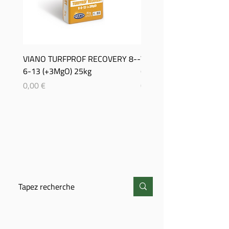
VIANO TURFPROF RECOVERY 8-­
Viano TurfProf Autumn 5
6-­13 (+3MgO) 25kg
(+3MgO) 25Kg
Prix
Prix
0,00 €
0,00 €
CHERCHER
CONTACT