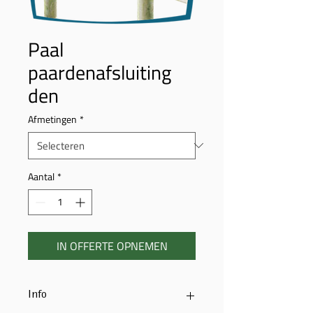
Paal
paardenafsluiting
den
Afmetingen
*
Aantal
*
IN OFFERTE OPNEMEN
Info