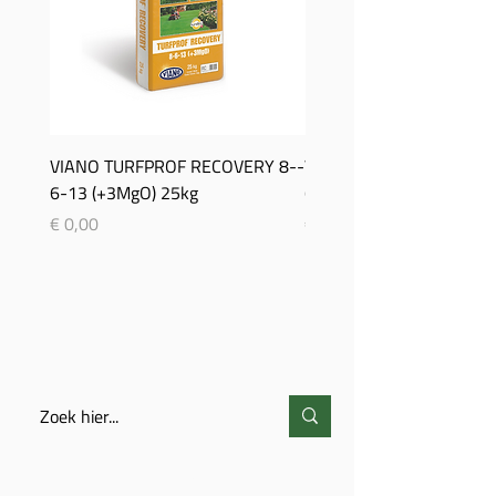
VIANO TURFPROF RECOVERY 8-­
Viano TurfProf Autumn 5
6-­13 (+3MgO) 25kg
(+3MgO) 25Kg
Prijs
Prijs
€ 0,00
€ 0,00
ZOEKEN
CONTACT