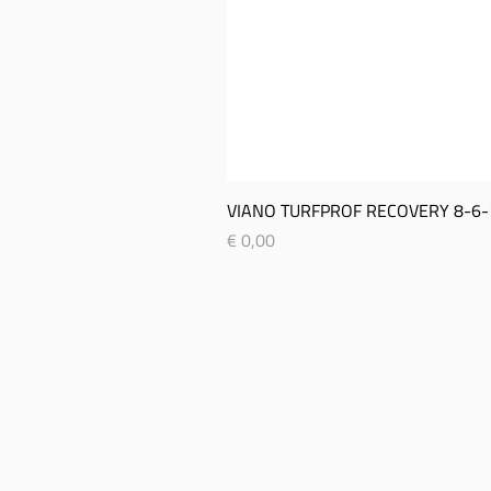
VIANO TURFPROF RECOVERY 8-­6-­
Prijs
€ 0,00
SITEMAP
CON