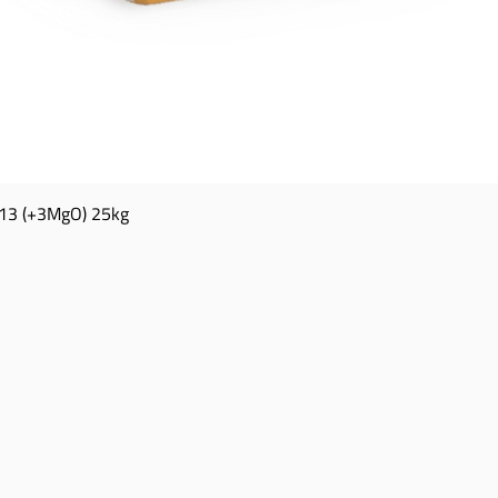
13 (+3MgO) 25kg
Snel overzicht
TACT
OPENINGSUREN