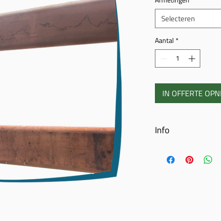
Selecteren
Aantal
*
IN OFFERTE OP
Info
Horizontale ligger paa
Eigen productie
Tropisch hardhout