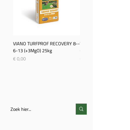
VIANO TURFPROF RECOVERY 8-­
Viano TurfProf Autumn 5
6-­13 (+3MgO) 25kg
(+3MgO) 25Kg
Prijs
Prijs
€ 0,00
€ 0,00
ZOEKEN
CONTACT