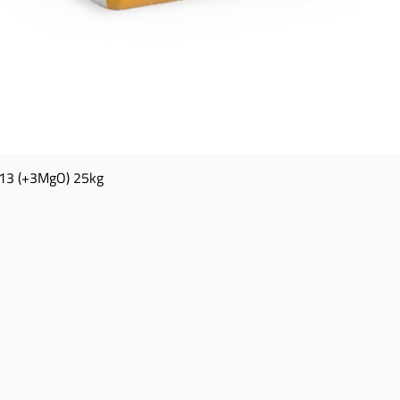
13 (+3MgO) 25kg
Aperçu rapide
TACT
HEURES D
'OUVERTURE