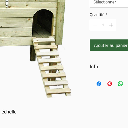
Sélectionner
Quantité
*
Ajouter au panier
Info
Poulailler en pin
Version robuste
Bois de pin imprégné
Avec échelle
Avec toit ouvrant
 échelle