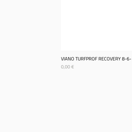
VIANO TURFPROF RECOVERY 8-­6-­
Prix
0,00 €
SITEMAP
CON