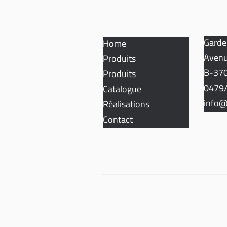
Garde
Home
Avenu
Produits
B-370
Produits
0479/
Catalogue
info@
Réalisations
Contact
Politique de confidentialité et de cookies