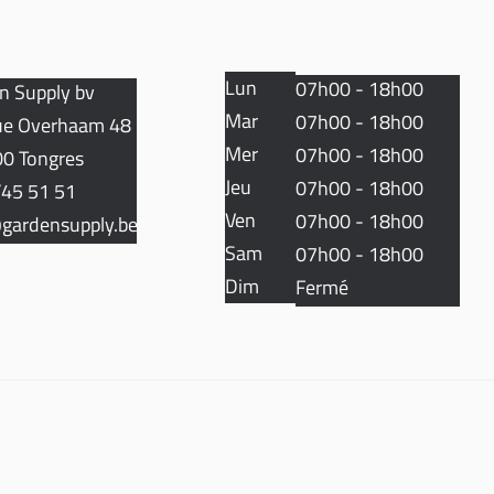
Lun
07h00 - 18h00
n Supply bv
Mar
07h00 - 18h00
e Overhaam 48
Mer
07h00 - 18h00
0 Tongres
Jeu
07h00 - 18h00
45 51 51
Ven
07h00 - 18h00
gardensupply.be
Sam
07h00 - 18h00
Dim
Fermé
Termes et conditions