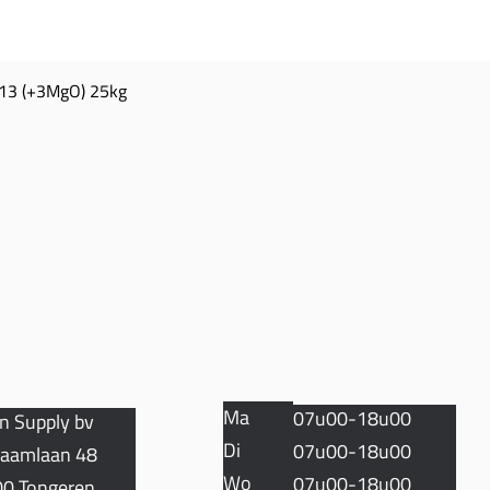
13 (+3MgO) 25kg
Snel overzicht
TACT
OPENINGSUREN
Ma
07u00-18u00
n Supply bv
Di
07u00-18u00
aamlaan 48
Wo
07u00-18u00
0 Tongeren