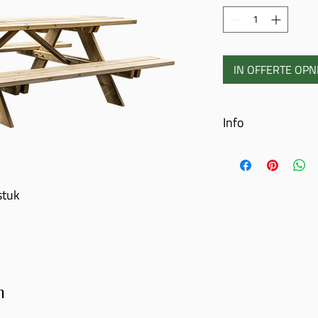
IN OFFERTE OP
Info
Picknicktafel met 2 b
Banken en tafel uit
Geïmpregneerd de
stuk
Houtdikte 38 mm
Afmetingen 160 cm
n