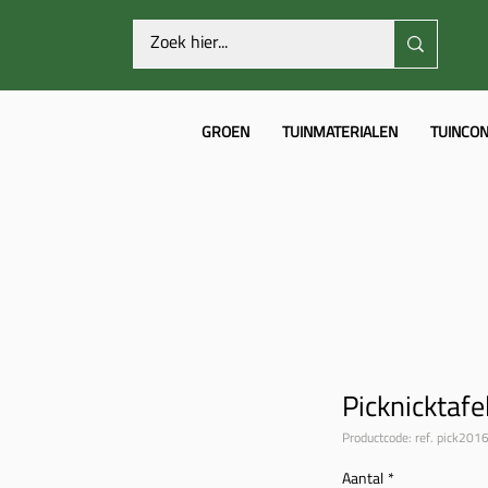
GROEN
TUINMATERIALEN
TUINCON
Picknicktafe
Productcode: ref. pick201
Aantal
*