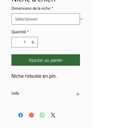
Dimensions de la niche
*
Quantité
*
Ajouter au panier
Niche robuste en pin.
Info
Niche en bois de pin
Bois de pin imprégné
Toit à pignon inclinable ouvert