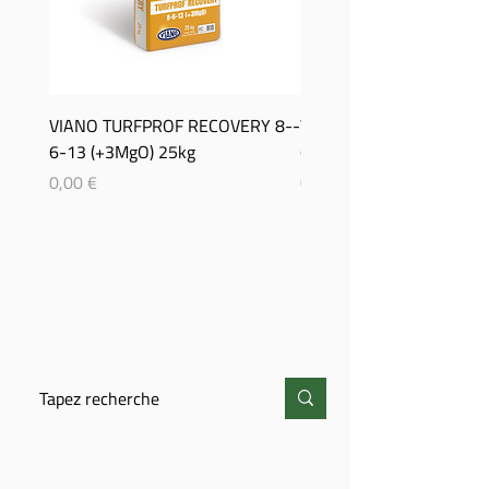
VIANO TURFPROF RECOVERY 8-­
Viano TurfProf Autumn 5
6-­13 (+3MgO) 25kg
(+3MgO) 25Kg
Prix
Prix
0,00 €
0,00 €
CHERCHER
CONTACT