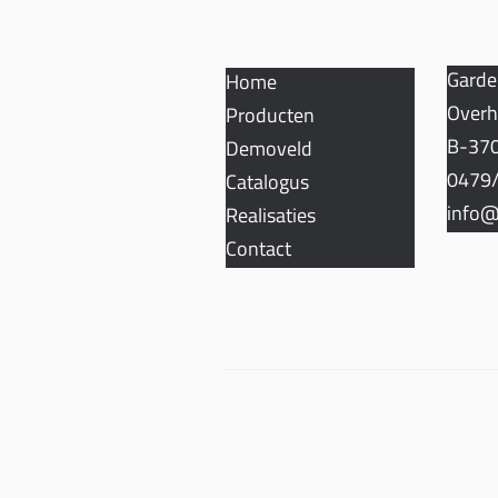
Garde
Home
Overh
Producten
B-370
Demoveld
0479/
Catalogus
info@
Realisaties
Contact
Privacy- en cookiebeleid