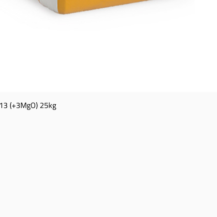
13 (+3MgO) 25kg
Snel overzicht
TACT
OPENINGSUREN