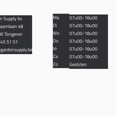
Ma
07u00-18u00
n Supply bv
Di
07u00-18u00
aamlaan 48
Wo
07u00-18u00
0 Tongeren
Do
07u00-18u00
45 51 51
Vr
07u00-18u00
gardensupply.be
Za
07u00-18u00
Zo
Gesloten
Algemene voorwaarden