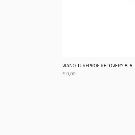
VIANO TURFPROF RECOVERY 8-­6-­
Prijs
€ 0,00
SITEMAP
CON