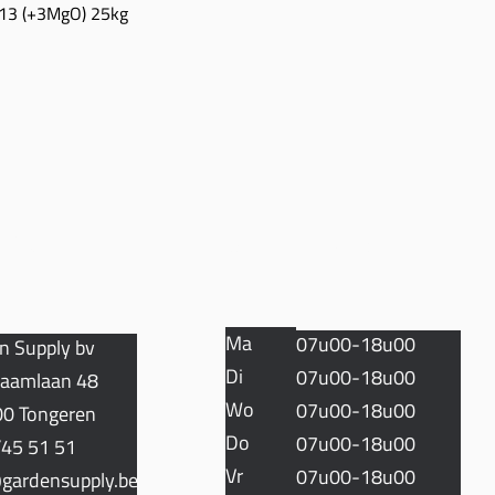
13 (+3MgO) 25kg
Snel overzicht
TACT
OPENINGSUREN
Ma
07u00-18u00
n Supply bv
Di
07u00-18u00
aamlaan 48
Wo
07u00-18u00
0 Tongeren
Do
07u00-18u00
45 51 51
Vr
07u00-18u00
gardensupply.be