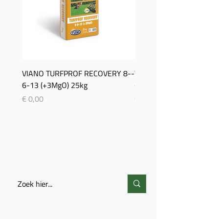
VIANO TURFPROF RECOVERY 8-­
Viano TurfProf Autumn 5
6-­13 (+3MgO) 25kg
(+3MgO) 25Kg
Prijs
Prijs
€ 0,00
€ 0,00
ZOEKEN
CONTACT