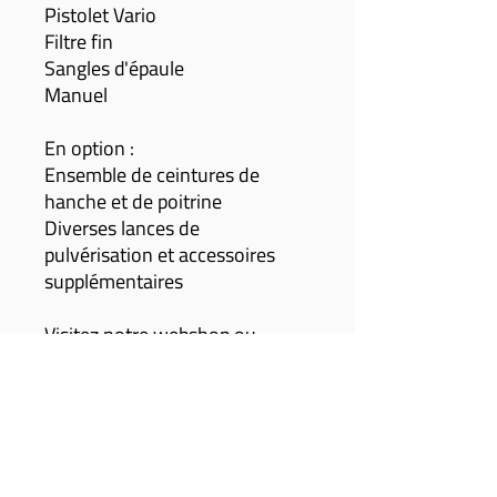
Pistolet Vario
Filtre fin
Sangles d'épaule
Manuel
En option :
Ensemble de ceintures de
hanche et de poitrine
Diverses lances de
pulvérisation et accessoires
supplémentaires
Visitez notre webshop ou
passez dans notre magasin à
Tongres pour plus
d'informations.