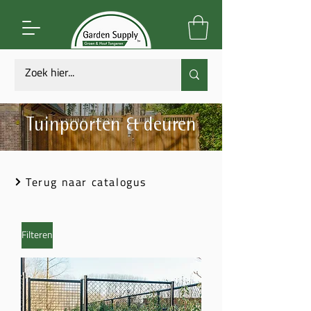
Tuinpoorten & deuren
Terug naar catalogus
Filteren