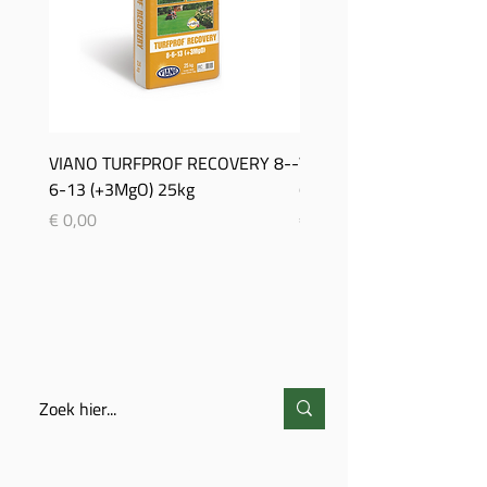
VIANO TURFPROF RECOVERY 8-­
Viano TurfProf Autumn 5
6-­13 (+3MgO) 25kg
(+3MgO) 25Kg
Prijs
Prijs
€ 0,00
€ 0,00
ZOEKEN
CONTACT