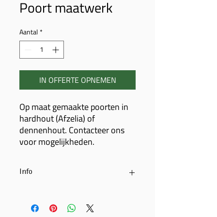
Poort maatwerk
Aantal
*
IN OFFERTE OPNEMEN
Op maat gemaakte poorten in
hardhout (Afzelia) of
dennenhout. Contacteer ons
voor mogelijkheden.
Info
Uitvoeringen in hardhout of
dennenhout
Volledig naar uw smaak