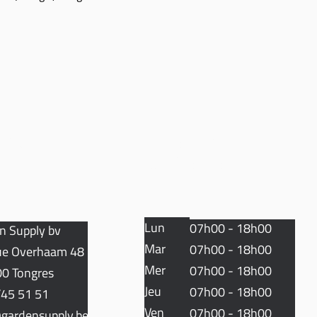
TACT
HEURES D
'OUVERTURE
Lun
07h00 - 18h00
n Supply bv
Mar
07h00 - 18h00
e Overhaam 48
Mer
07h00 - 18h00
0 Tongres
Jeu
07h00 - 18h00
45 51 51
Ven
07h00 - 18h00
gardensupply.be