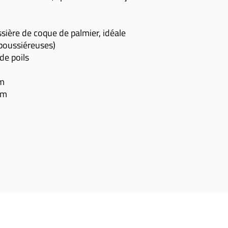
ossière de coque de palmier, idéale
 poussiéreuses)
 de poils
cm
cm