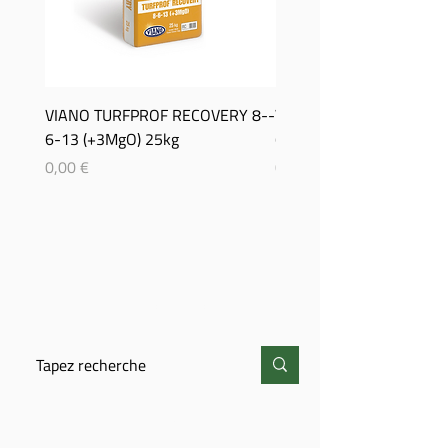
VIANO TURFPROF RECOVERY 8-­
Viano TurfProf Autumn 5
6-­13 (+3MgO) 25kg
(+3MgO) 25Kg
Prix
Prix
0,00 €
0,00 €
CHERCHER
CONTACT