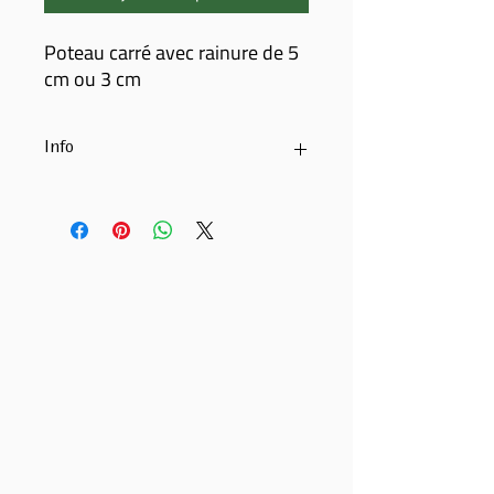
Poteau carré avec rainure de 5
cm ou 3 cm
Info
Bois pin impregné
Rainure de 3 où 5 cm