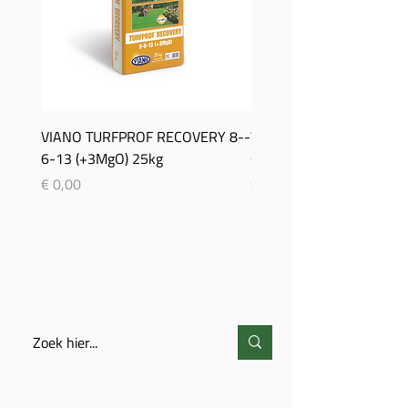
VIANO TURFPROF RECOVERY 8-­
Viano TurfProf Autumn 5
6-­13 (+3MgO) 25kg
(+3MgO) 25Kg
Prijs
Prijs
€ 0,00
€ 0,00
ZOEKEN
CONTACT