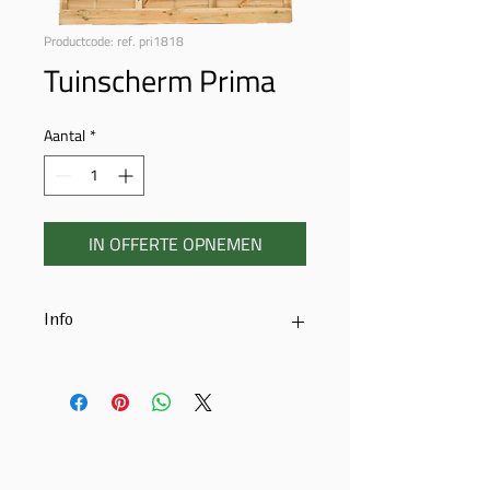
Productcode: ref. pri1818
Tuinscherm Prima
Aantal
*
IN OFFERTE OPNEMEN
Info
Tuinscherm met boog
17 geschaafde planken 15mm x
120mm
4 tussenregels 18mm x 58mm
inox schroeven
voorgemonteerd