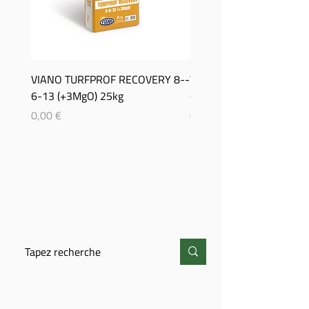
VIANO TURFPROF RECOVERY 8-­
Viano TurfProf Autumn 5
6-­13 (+3MgO) 25kg
(+3MgO) 25Kg
Prix
Prix
0,00 €
0,00 €
CHERCHER
CONTACT