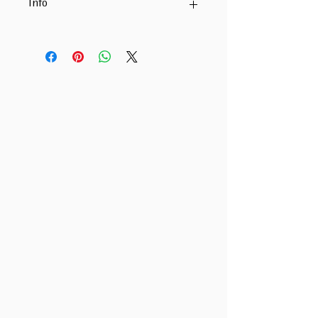
Info
Panneau de jardin élégant
bois traité thermiquement 'ayous
design exclusif avec finition 2 faces
prémonté dans un cadre 48 mm x 70
mm
180 cm x 180 cm
ce brise-vue se combine avec des
poteaux carrés en bois dur, des poteaux à
fente en bois dur ou des poteaux à fente
en aluminium