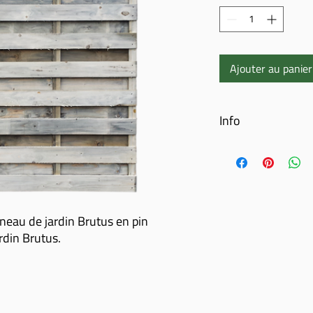
Ajouter au panier
Info
Clôture de jardin Brutu
Pin imprégné gris
17 planches 15 × 12
4 intermédiaires 18 x
vis en acier inoxydable
eau de jardin Brutus en pin
production propre
rdin Brutus.
Dimension écran 180
A combiner avec :
Poteaux à fente
Portail de jardin Brutus