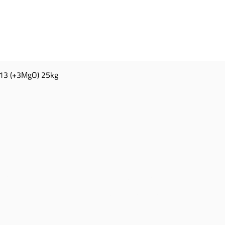
13 (+3MgO) 25kg
Aperçu rapide
TACT
HEURES D
'OUVERTURE