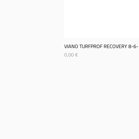
VIANO TURFPROF RECOVERY 8-­6-­
Prix
0,00 €
SITEMAP
CON