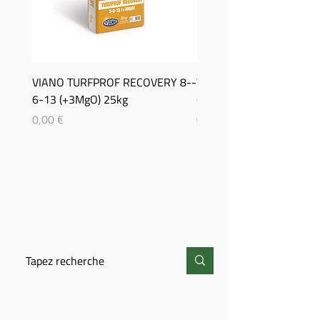
VIANO TURFPROF RECOVERY 8-­
Viano TurfProf Autumn 5
6-­13 (+3MgO) 25kg
(+3MgO) 25Kg
Prix
Prix
0,00 €
0,00 €
CHERCHER
CONTACT