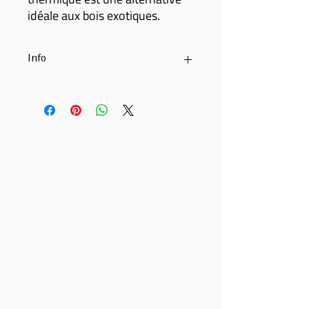
idéale aux bois exotiques.
Info
Pin simple face triple bardage
19 x 140 mm
Modifié thermiquement
Classe de durabilité 1
100% écologique et respectueux de
l'environnement
Bonne résistance à la pourriture
Résistant aux moisissures et stable
Couleur chaude
Gris uniforme
Longueurs selon disponibilité
Nous recommandons l'utilisation de vis
en acier inoxydable pour le montage.