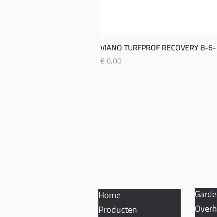
VIANO TURFPROF RECOVERY 8-­6-­
Prijs
€ 0,00
SITEMAP
CON
Garde
Home
Overh
Producten