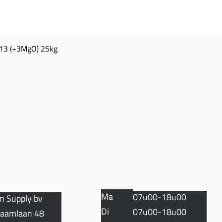
13 (+3MgO) 25kg
Snel overzicht
TACT
OPENINGSUREN
Ma
07u00-18u00
n Supply bv
Di
07u00-18u00
aamlaan 48