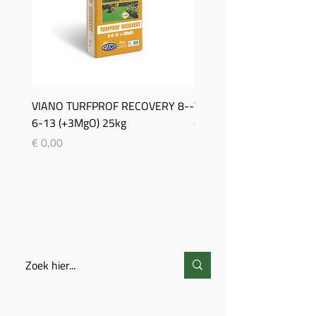
VIANO TURFPROF RECOVERY 8-­
Viano TurfProf Autumn 5
6-­13 (+3MgO) 25kg
(+3MgO) 25Kg
Prijs
Prijs
€ 0,00
€ 0,00
ZOEKEN
CONTACT