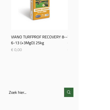
VIANO TURFPROF RECOVERY 8-­
Viano TurfProf Autumn 5
6-­13 (+3MgO) 25kg
(+3MgO) 25Kg
Prijs
Prijs
€ 0,00
€ 0,00
ZOEKEN
CONTACT