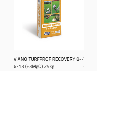
VIANO TURFPROF RECOVERY 8-­
Viano TurfProf Autumn 5
6-­13 (+3MgO) 25kg
(+3MgO) 25Kg
Prijs
Prijs
€ 0,00
€ 0,00
ZOEKEN