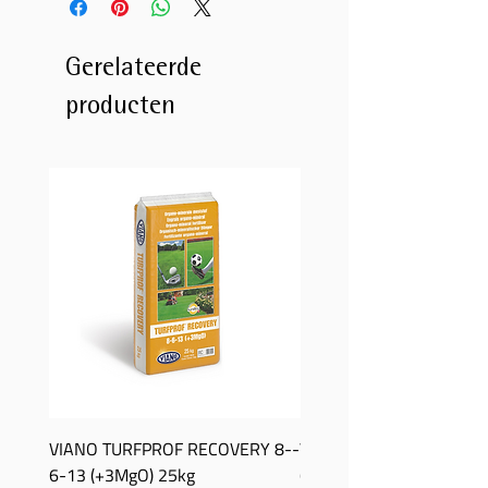
Gerelateerde
producten
VIANO TURFPROF RECOVERY 8-­
Viano TurfProf Autumn 5
6-­13 (+3MgO) 25kg
(+3MgO) 25Kg