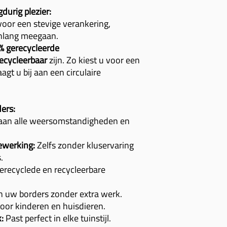
durig plezier:
oor een stevige verankering,
nlang meegaan.
% gerecycleerde
cycleerbaar
zijn. Zo kiest u voor een
gt u bij aan een circulaire
ers:
an alle weersomstandigheden en
ewerking:
Zelfs zonder kluservaring
.
recyclede en recycleerbare
n uw borders zonder extra werk.
voor kinderen en huisdieren.
k:
Past perfect in elke tuinstijl.