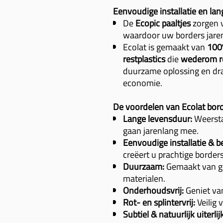
Eenvoudige installatie en lang
De
Ecopic paaltjes
zorgen v
waardoor uw borders jare
Ecolat is gemaakt van
100
restplastics
die
wederom re
duurzame oplossing en draa
economie.
De voordelen van Ecolat bord
Lange levensduur:
Weersta
gaan jarenlang mee.
Eenvoudige installatie & b
creëert u prachtige borders
Duurzaam:
Gemaakt van ge
materialen.
Onderhoudsvrij:
Geniet va
Rot- en splintervrij:
Veilig 
Subtiel & natuurlijk uiterlij