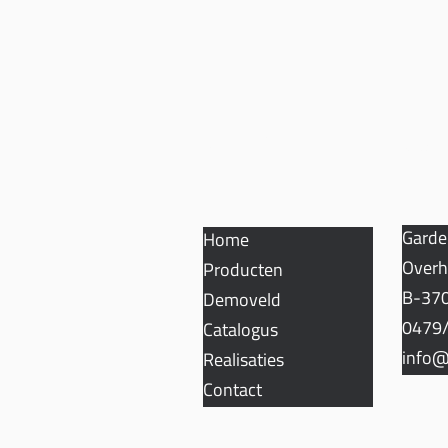
SITEMAP
CON
Garde
Home
Overh
Producten
B-370
Demoveld
0479/
Catalogus
info@
Realisaties
Contact