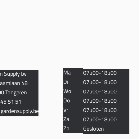
TACT
OPENINGSUREN
Ma
07u00-18u00
n Supply bv
Di
07u00-18u00
aamlaan 48
Wo
07u00-18u00
0 Tongeren
Do
07u00-18u00
45 51 51
Vr
07u00-18u00
gardensupply.be
Za
07u00-18u00
Zo
Gesloten