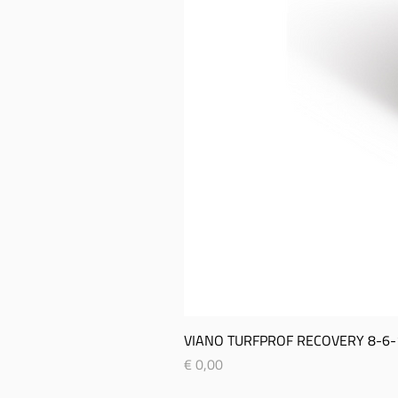
VIANO TURFPROF RECOVERY 8-­6-­
Prijs
€ 0,00