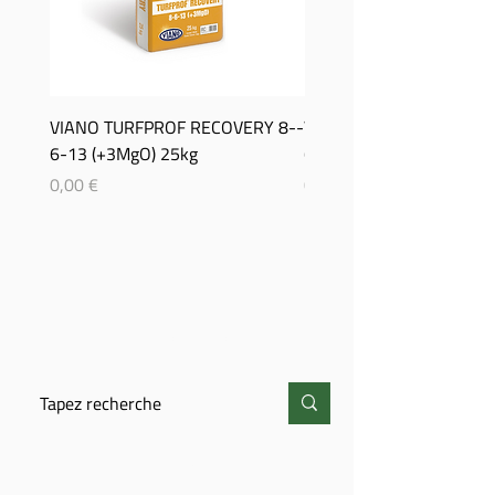
VIANO TURFPROF RECOVERY 8-­
Viano TurfProf Autumn 5
6-­13 (+3MgO) 25kg
(+3MgO) 25Kg
Prix
Prix
0,00 €
0,00 €
CHERCHER
CONTACT