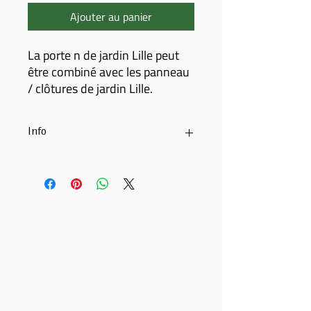
Ajouter au panier
La porte n de jardin Lille peut
être combiné avec les panneau
/ clôtures de jardin Lille.
Info
Portail de jardin à combiner avec les
écrans de jardin suivants :
Panneau LILLE et planches à emboîter à
rainure et languette.
Spécifications
bois de pin imprégné
Choix de
Portail simple (l 100 cm x h 180 cm) ou
sur mesure possible