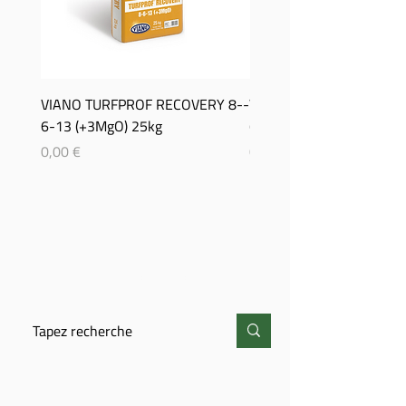
VIANO TURFPROF RECOVERY 8-­
Viano TurfProf Autumn 5
6-­13 (+3MgO) 25kg
(+3MgO) 25Kg
Prix
Prix
0,00 €
0,00 €
CHERCHER
CONTACT