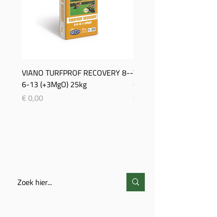
VIANO TURFPROF RECOVERY 8-­
Viano TurfProf Autumn 5
6-­13 (+3MgO) 25kg
(+3MgO) 25Kg
Prijs
Prijs
€ 0,00
€ 0,00
ZOEKEN
CONTACT