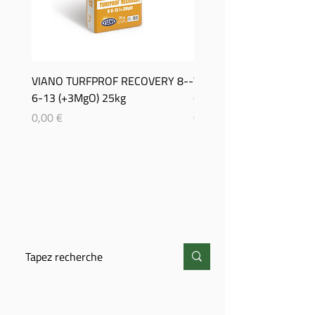
VIANO TURFPROF RECOVERY 8-­
Viano TurfProf Autumn 5
6-­13 (+3MgO) 25kg
(+3MgO) 25Kg
Prix
Prix
0,00 €
0,00 €
CHERCHER
CONTACT