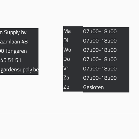
TACT
OPENINGSUREN
Ma
07u00-18u00
n Supply bv
Di
07u00-18u00
aamlaan 48
Wo
07u00-18u00
0 Tongeren
Do
07u00-18u00
45 51 51
Vr
07u00-18u00
gardensupply.be
Za
07u00-18u00
Zo
Gesloten
Algemene voorwaarden