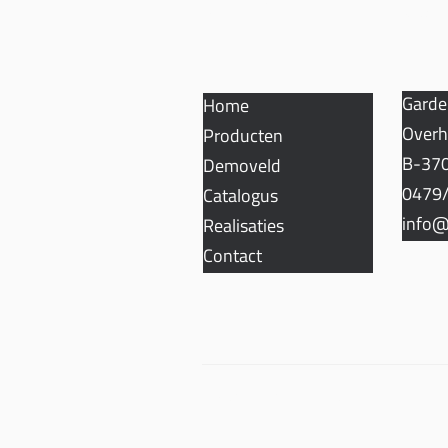
SITEMAP
CON
Garde
Home
Overh
Producten
B-370
Demoveld
0479/
Catalogus
info@
Realisaties
Contact
Privacy- en cookiebeleid