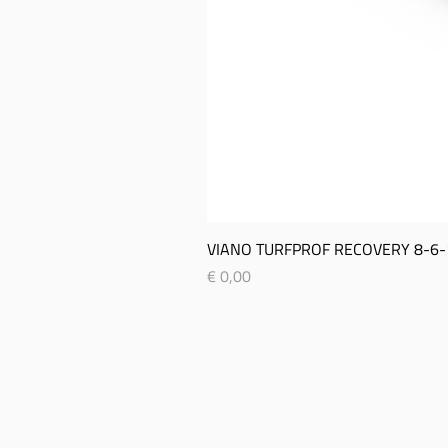
VIANO TURFPROF RECOVERY 8-­6-­
Prijs
€ 0,00