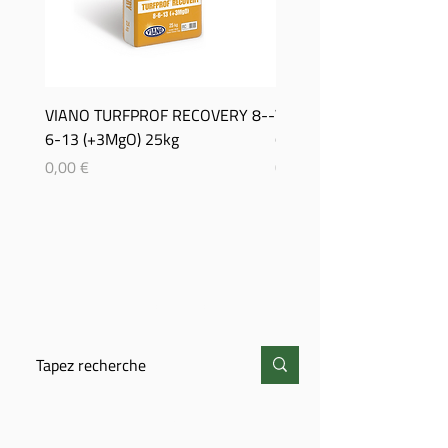
VIANO TURFPROF RECOVERY 8-­
Viano TurfProf Autumn 5
6-­13 (+3MgO) 25kg
(+3MgO) 25Kg
Prix
Prix
0,00 €
0,00 €
CHERCHER
CONTACT