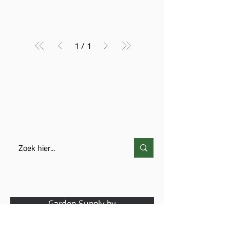
1
/
1
ZOEKEN
CONTACT
Garden Supply bv
Overhaamlaan 48